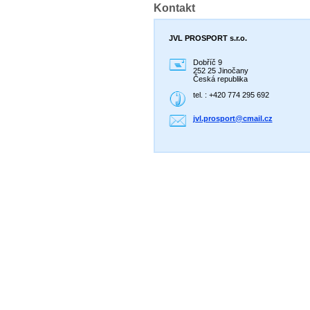
Kontakt
JVL PROSPORT s.r.o.
Dobříč 9
252 25 Jinočany
Česká republika
tel. : +420 774 295 692
jvl.pros
port@cma
il.cz