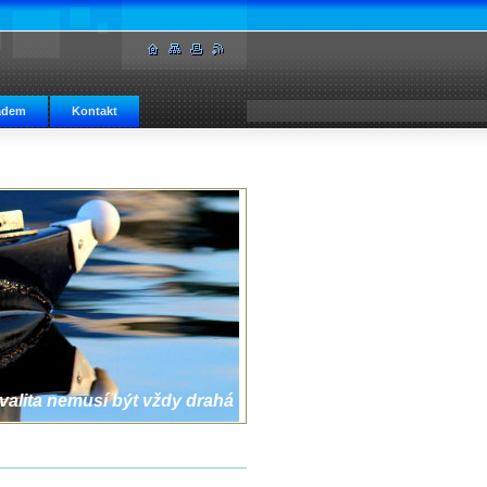
adem
Kontakt
valita nemusí být vždy drahá