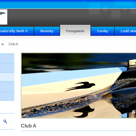
radní díly Swift ®
Novinky
Fotogalerie
Ceníky
Lodě skl
Club A
K
Club A