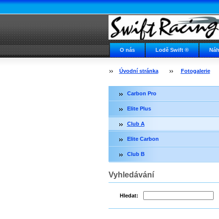
O nás
Lodě Swift ®
Náh
Napište nám
Swift ve světě
Úvodní stránka
Fotogalerie
Carbon Pro
Elite Plus
Club A
Elite Carbon
Club B
Vyhledávání
Hledat: