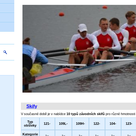
Skify
V současné době je v nabídce
10
typů závodních skifů
pro různé hmotnosti 
Typ
121-
109L-
109H-
122-
104-
123-
obšívky
Kategorie