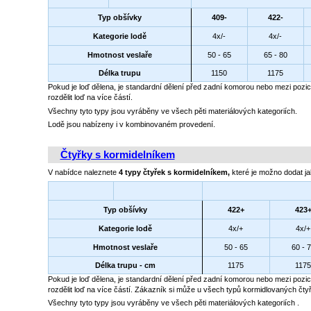
Typ obšívky
409-
422-
Kategorie lodě
4x/-
4x/-
Hmotnost veslaře
50 - 65
65 - 80
Délka trupu
1150
1175
Pokud je loď dělena, je standardní dělení před zadní komorou nebo mezi pozi
rozdělit loď na více částí.
Všechny tyto typy jsou vyráběny ve všech pěti materiálových kategoriích.
Lodě jsou nabízeny i v kombinovaném provedení.
Čtyřky s kormidelníkem
V nabídce naleznete
4
typy
čtyřek s kormidelníkem,
které je možno dodat ja
Typ obšívky
422+
423
Kategorie lodě
4x/+
4x/+
Hmotnost veslaře
50 - 65
60 - 
Délka trupu - cm
1175
1175
Pokud je loď dělena, je standardní dělení před zadní komorou nebo mezi pozi
rozdělit loď na více částí. Zákazník si může u všech typů kormidlovaných čtyře
Všechny tyto typy jsou vyráběny ve všech pěti materiálových kategoriích .