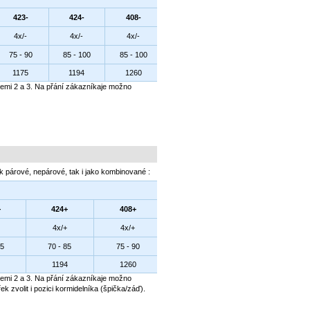
423-
424-
408-
4x/-
4x/-
4x/-
75 - 90
85 - 100
85 - 100
1175
1194
1260
cemi 2 a 3. Na přání zákazníkaje možno
k párové, nepárové, tak i jako kombinované :
+
424+
408+
4x/+
4x/+
75
70 - 85
75 - 90
1194
1260
cemi 2 a 3. Na přání zákazníkaje možno
k zvolit i pozici kormidelníka (špička/záď).