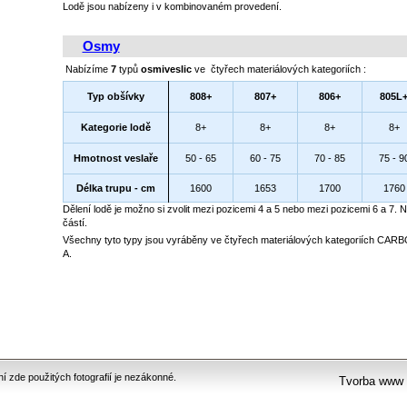
Lodě jsou nabízeny i v kombinovaném provedení.
Osmy
Nabízíme
7
typů
osmiveslic
ve čtyřech materiálových kategoriích :
Typ obšívky
808+
807+
806+
805L
Kategorie lodě
8+
8+
8+
8+
Hmotnost veslaře
50 - 65
60 - 75
70 - 85
75 - 9
Délka trupu - cm
1600
1653
1700
1760
Dělení lodě je možno si zvolit mezi pozicemi 4 a 5 nebo mezi pozicemi 6 a 7. N
částí.
Všechny tyto typy jsou vyráběny ve čtyřech materiálových kategoriích 
A.
 zde použitých fotografií je nezákonné.
Tvorba www 