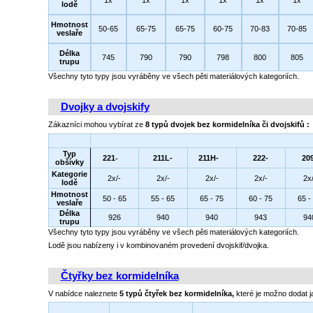
1x
1x
1x
1x
1x
1x
lodě
Hmotnost
50-65
65-75
65-75
60-75
70-83
70-85
veslaře
Délka
745
790
790
798
800
805
trupu
Všechny tyto typy jsou vyráběny ve všech pěti materiálových kategoriích.
Dvojky a dvojskify
Zákazníci mohou vybírat ze
8
typů dvojek bez kormidelníka či dvojskifů
:
Typ
221
-
211L-
211H-
222-
20
obšívky
Kategorie
2x/-
2x/-
2x/-
2x/-
2x/
lodě
Hmotnost
50 - 65
55 - 65
65 - 75
60 - 75
65 -
veslaře
Délka
926
940
940
943
94
trupu
Všechny tyto typy jsou vyráběny ve všech pěti materiálových kategoriích.
Lodě jsou nabízeny i v kombinovaném provedení dvojskif/dvojka.
Čtyřky bez kormidelníka
V nabídce naleznete
5 typů čtyřek bez kormidelníka,
které je možno dodat j