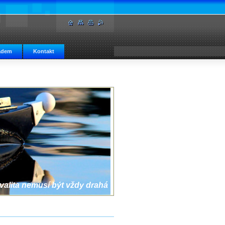
adem
Kontakt
valita nemusí být vždy drahá