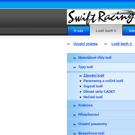
O nás
Lodě Swift ®
Náh
Napište nám
Swift ve světě
Úvodní stránka
Lodě Swift ®
Materiálové třídy lodí
Typy lodí
Závodní lodě
Pararowing a cvičné lodě
Gigové lodě
Dětské skify CADET
Mořské lodě
Krakorce
Příslušenství
Ostatní parametry
Bezpečnost lodí