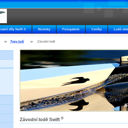
radní díly Swift ®
Novinky
Fotogalerie
Ceníky
Lodě skl
Typy lodí
Závodní lodě
K
®
Závodní lodě
Swift