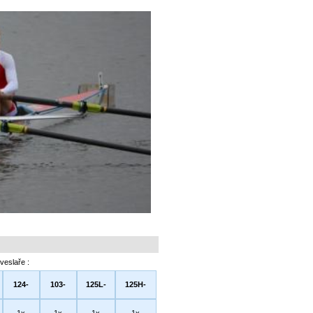
veslaře :
124-
103-
125L-
125H-