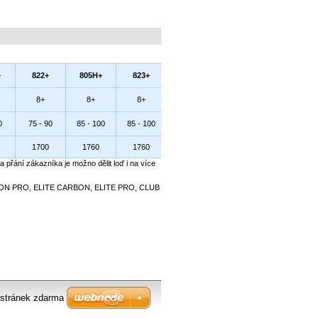
+
822+
805H+
823+
8+
8+
8+
0
75 - 90
85 - 100
85 - 100
1700
1760
1760
a přání zákazníka je možno dělit loď i na více
CARBON PRO, ELITE CARBON, ELITE PRO, CLUB
stránek zdarma