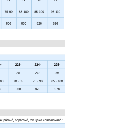
1x
1x
1x
1x
75-90
83-100
85-100
95-110
806
830
826
826
9-
223-
224-
225-
-
2x/-
2x/-
2x/-
 80
70 - 85
75 - 90
85 - 100
0
958
970
978
ak párové, nepárové, tak i jako kombinované :