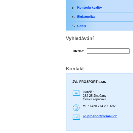
Kontrola kvality
Elektronika
Ceník
Vyhledávání
Hledat:
Kontakt
JVL PROSPORT s.r.o.
Dobříč 9
252 25 Jinočany
Česká republika
tel. : +420 774 295 692
jvl.pros
port@cma
il.cz